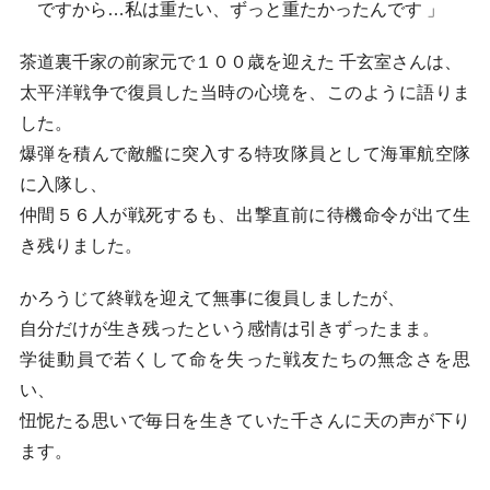
ですから…私は重たい、ずっと重たかったんです 」
茶道裏千家の前家元で１００歳を迎えた 千玄室さんは、
太平洋戦争で復員した当時の心境を、このように語りま
した。
爆弾を積んで敵艦に突入する特攻隊員として海軍航空隊
に入隊し、
仲間５６人が戦死するも、出撃直前に待機命令が出て生
き残りました。
かろうじて終戦を迎えて無事に復員しましたが、
自分だけが生き残ったという感情は引きずったまま。
学徒動員で若くして命を失った戦友たちの無念さを思
い、
忸怩たる思いで毎日を生きていた千さんに天の声が下り
ます。