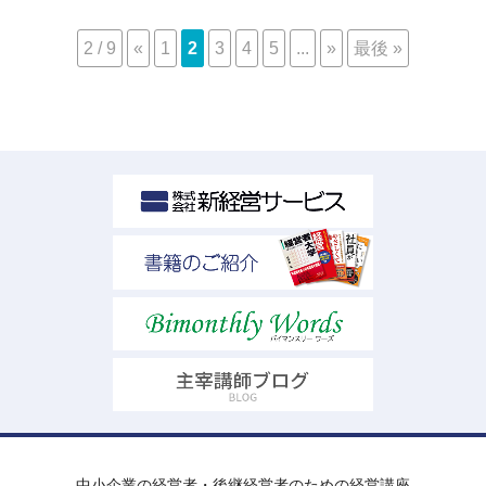
2 / 9
«
1
2
3
4
5
...
»
最後 »
中小企業の経営者・後継経営者のための経営講座