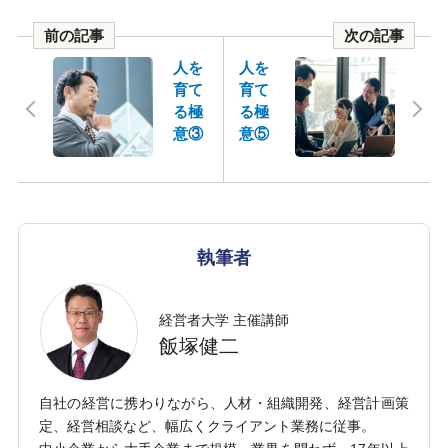
前の記事
次の記事
人を
人を
育て
育て
る極
る極
意③
意⑤
執筆者
経営者大学 主催講師
飯塚健二
自社の経営に携わりながら、人材・組織開発、経営計画策
定、経営相談など、幅広くクライアント業務に従事。