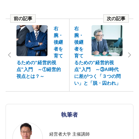
前の記事
次の記事
右
右
腕・
腕・
後継
後継
者を
者を
育て
育て
るための“経営的視
るための“経営的視
点”入門 ～①経営的
点”入門 ～③AI時代
視点とは？～
に差がつく「３つの問
い」と「脱・囚われ」
執筆者
経営者大学 主催講師