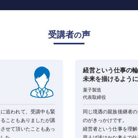
受講者
声
の
経営という仕事の
未来を描けるよう
菓子製造
代表取締役
題に追われて、受講中も緊
同じ境遇の親族後継者の
じることもありましたが講
のがきっかけです。
をさせて頂いたこともあっ
経営者という仕事を理解
でした。
思えば浅はかな考えで仕