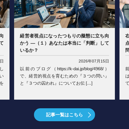
向
経営者視点になったつもりの擬態に立ち向
て
かう ―（１）あなたは本当に「判断」して
いるか？
2日
2026年07月15日
し
以前のブログ（https://k-dai.jp/blog/4968/）
前
い
で、経営的視点を育むための『３つの問い』
を
と『３つの囚われ』についてお伝 […]
て
記事一覧はこちら