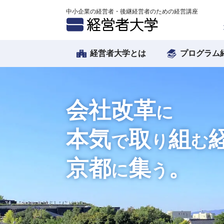
中小企業の経営者・後継経営者のための経営講座
経営者大学とは
プログラム
会社改革
に
本気
取
組
で
り
む
京都
集
。
に
う