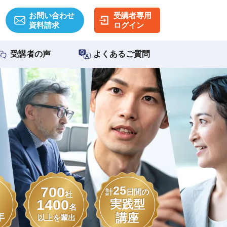
お問い合わせ
受講者専用
資料請求
ログイン
受講者の声
よくあるご質問
25
700
計
日間の
社
1400
実践型
名
講座
年
以上を輩出