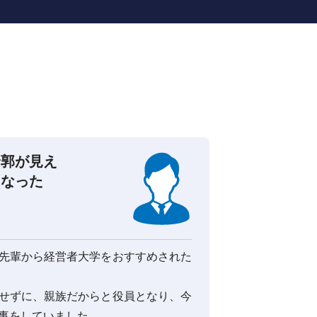
輪郭が見え
『仲間』
になった
今でも心
工業製品商
代表取締役
先輩から経営者大学をおすすめされた
父親より会
ました。
せずに、親族だからと役員となり、今
経営に関す
事をしていました。
る悩みや迷