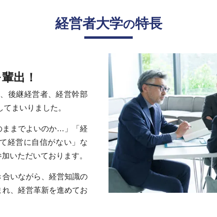
経営者大学
特長
の
を輩出！
者、後継経営者、経営幹部
出してまいりました。
のままでよいのか…」「経
て経営に自信がない」な
参加いただいております。
き合いながら、経営知識の
まれ、経営革新を進めてお