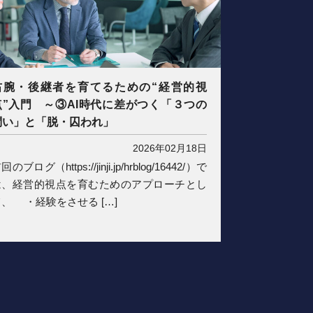
右腕・後継者を育てるための“経営的視
点”入門 ～③AI時代に差がつく「３つの
問い」と「脱・囚われ」
2026年02月18日
回のブログ（https://jinji.jp/hrblog/16442/）で
は、経営的視点を育むためのアプローチとし
、 ・経験をさせる […]